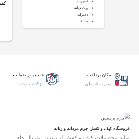
اسپرت
کفش
بوت زنانه
دخترانه
صندل
طبی
کالج
کتانی
کفش زنانه
کلاه و دستکش زنانه
کیف و اکسسوری
مجلسی
امکان پرداخت
هفت روز ضمانت
لوازم کفش
بصورت قسطی
بازگشت وجه
مردانه
اسپرت
بزرگ پا
بوت
پسرانه
صندل
فروشگاه کیف و کفش چرم مردانه و زنانه
طبی
تولید محصولات کیف و کفش از بهترین متریال های
کالج