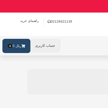
راهنمای خرید
02128421139
حساب کاربری
ریال
0
0