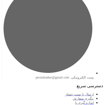
لکترونیکی: persisleather@gmail.com
 سریع
سال با پست پیشتاز
گیری سفارش
ازه گیری پا