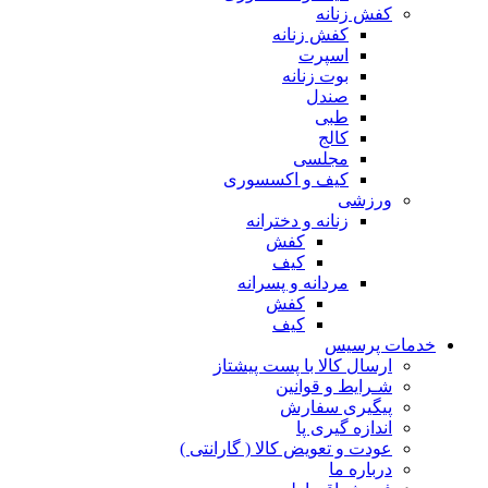
کفش زنانه
کفش زنانه
اسپرت
بوت زنانه
صندل
طبی
کالج
مجلسی
کیف و اکسسوری
ورزشی
زنانه و دخترانه
کفش
کیف
مردانه و پسرانه
کفش
کیف
مات پرسیس
ارسال کالا با پست پیشتاز
شـرایط و قوانین
پیگیری سفارش
اندازه گیری پا
عودت و تعویض کالا ( گارانتی )
درباره ما