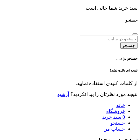
د شما خالی است.
ی…
فت نشد!
 کلیدی استفاده نمایید.
رد نظرتان را پیدا نکردید؟
آرشیو
نه
وشگاه
سبد خرید
تجو
اب من
 بروز شد!