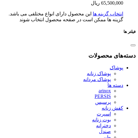
65,500,0
ریال
تخاب گزینه ها
این محصول دارای انواع مختلفی می باشد.
ینه ها ممکن است در صفحه محصول انتخاب شوند
ای محصولات
شاک
پوشاک زنانه
پوشاک مردانه
ته ها
arinox
PERSIS
پرسیس
ش زنانه
اسپرت
بوت زنانه
دخترانه
صندل
طبی