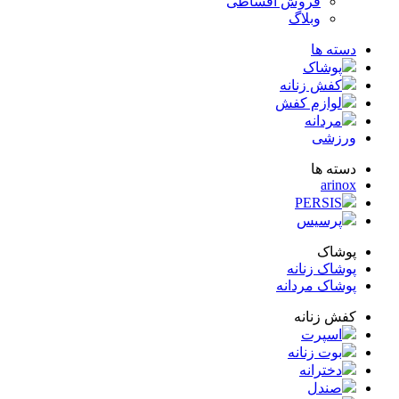
فروش اقساطی
وبلاگ
ته ها
پوشاک
کفش زنانه
لوازم کفش
مردانه
زشی
ته ها
arin
PERSIS
پرسیس
شاک
شاک زنانه
شاک مردانه
ش زنانه
اسپرت
بوت زنانه
دخترانه
صندل