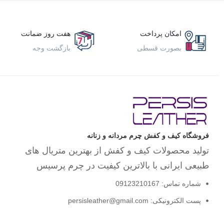
کفش زنانه
کلاه و دستکش زنانه
کیف و اکسسوری
امکان پرداخت
هفت روز ضمانت
مجلسی
بصورت قسطی
بازگشت وجه
لوازم کفش
مردانه
اسپرت
بزرگ پا
بوت
پسرانه
صندل
فروشگاه کیف و کفش چرم مردانه و زنانه
طبی
تولید محصولات کیف و کفش از بهترین متریال های
کالج
کتانی
طبیعی ایرانی با بالاترین کیفیت در چرم پرسیس
کفش رسمی
کفش مردانه
شماره تماس: 09123210167
کلاه و دستکش مردانه
پست الکترونیکی: persisleather@gmail.com
کلاسیک
کیف و اکسسوری