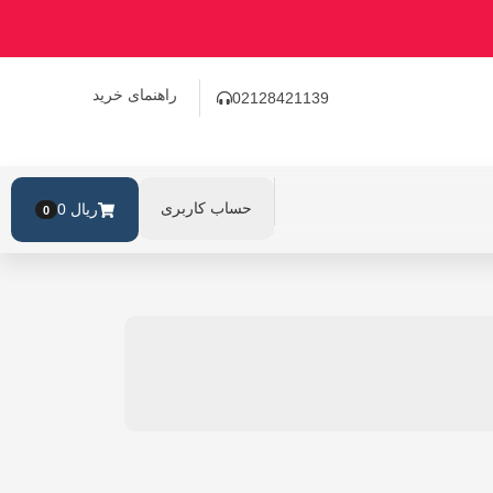
راهنمای خرید
02128421139
حساب کاربری
ریال
0
0