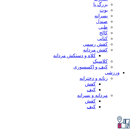
بزرگ پا
بوت
پسرانه
صندل
طبی
کالج
کتانی
کفش رسمی
کفش مردانه
کلاه و دستکش مردانه
کلاسیک
کیف و اکسسوری
زشی
زنانه و دخترانه
کفش
کیف
مردانه و پسرانه
کفش
کیف