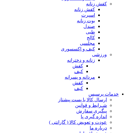
کفش زنانه
کفش زنانه
اسپرت
بوت زنانه
صندل
طبی
کالج
مجلسی
کیف و اکسسوری
ورزشی
زنانه و دخترانه
کفش
کیف
مردانه و پسرانه
کفش
کیف
مات پرسیس
ارسال کالا با پست پیشتاز
شـرایط و قوانین
پیگیری سفارش
اندازه گیری پا
عودت و تعویض کالا ( گارانتی )
درباره ما