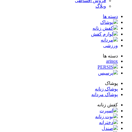
فروش اقساطی
وبلاگ
ته ها
پوشاک
کفش زنانه
لوازم کفش
مردانه
زشی
ته ها
arin
PERSIS
پرسیس
شاک
شاک زنانه
شاک مردانه
ش زنانه
اسپرت
بوت زنانه
دخترانه
صندل