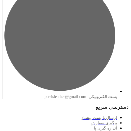
لکترونیکی: persisleather@gmail.com
 سریع
سال با پست پیشتاز
گیری سفارش
ازه گیری پا