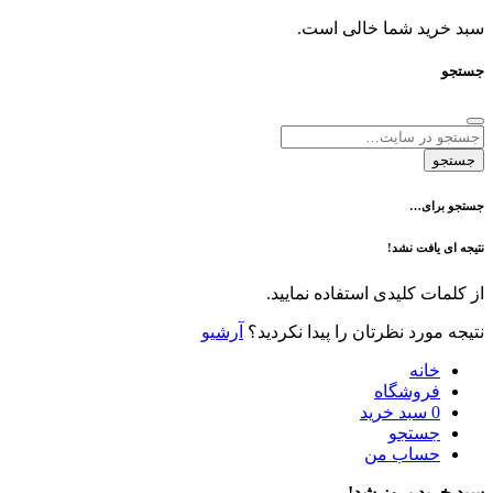
د شما خالی است.
ی…
فت نشد!
 کلیدی استفاده نمایید.
رد نظرتان را پیدا نکردید؟
آرشیو
نه
وشگاه
سبد خرید
تجو
اب من
 بروز شد!