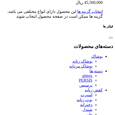
45,500,0
ریال
تخاب گزینه ها
این محصول دارای انواع مختلفی می باشد.
ینه ها ممکن است در صفحه محصول انتخاب شوند
ای محصولات
شاک
پوشاک زنانه
پوشاک مردانه
ته ها
arinox
PERSIS
پرسیس
ش زنانه
اسپرت
بوت زنانه
دخترانه
صندل
طبی