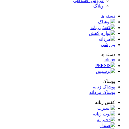
فروش اقساطی
وبلاگ
ته ها
پوشاک
کفش زنانه
لوازم کفش
مردانه
زشی
ته ها
arin
PERSIS
پرسیس
شاک
شاک زنانه
شاک مردانه
ش زنانه
اسپرت
بوت زنانه
دخترانه
صندل