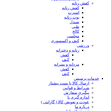
کفش زنانه
کفش زنانه
اسپرت
بوت زنانه
صندل
طبی
کالج
مجلسی
کیف و اکسسوری
ورزشی
زنانه و دخترانه
کفش
کیف
مردانه و پسرانه
کفش
کیف
مات پرسیس
ارسال کالا با پست پیشتاز
شـرایط و قوانین
پیگیری سفارش
اندازه گیری پا
عودت و تعویض کالا ( گارانتی )
درباره ما