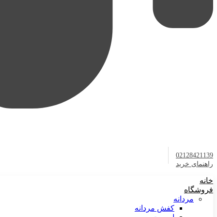
02128421139
راهنمای خرید
خانه
فروشگاه
مردانه
کفش مردانه