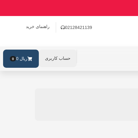
راهنمای خرید
02128421139
حساب کاربری
ریال
0
0