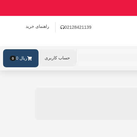
راهنمای خرید
02128421139
حساب کاربری
ریال
0
0