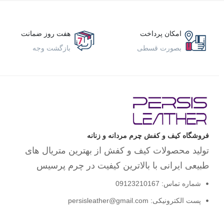
کفش زنانه
کلاه و دستکش زنانه
کیف و اکسسوری
امکان پرداخت
هفت روز ضمانت
مجلسی
بصورت قسطی
بازگشت وجه
لوازم کفش
مردانه
اسپرت
بزرگ پا
بوت
پسرانه
صندل
فروشگاه کیف و کفش چرم مردانه و زنانه
طبی
تولید محصولات کیف و کفش از بهترین متریال های
کالج
کتانی
طبیعی ایرانی با بالاترین کیفیت در چرم پرسیس
کفش رسمی
کفش مردانه
شماره تماس: 09123210167
کلاه و دستکش مردانه
پست الکترونیکی: persisleather@gmail.com
کلاسیک
کیف و اکسسوری