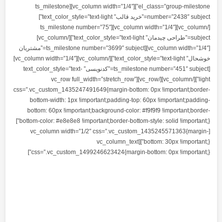
el_class=”group-milestone”][vc_column width=”1/4″][ts_milestone
number=”2438″ subject=”خرید قالب” text_color_style=”text-light”]
[/vc_column][vc_column width=”1/4″][ts_milestone number=”75″
subject=”طراحی چیدمان” text_color_style=”text-light”][/vc_column]
[vc_column width=”1/4″][ts_milestone number=”3699″ subject=”مشتریان
خوشحال” text_color_style=”text-light”][/vc_column][vc_column width=”1/4″]
[ts_milestone number=”451″ subject=”کدنویسی” text_color_style=”text-
light”][/vc_column][/vc_row][vc_row full_width=”stretch_row”
css=”.vc_custom_1435247491649{margin-bott
bottom-width: 1px !important;padding-to
bottom: 60px !important;background-color
bottom-color: #e8e8e8 !important;border-bottom-style: solid !important;}”]
[vc_column width=”1/2″ css=”.vc_cus
bottom: 30px !important;}”][vc_column_t
css=”.vc_custom_1499246623424{margin-