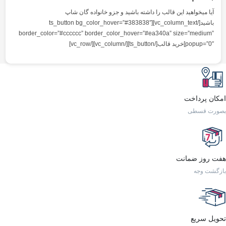
 باشید و جزو خانواده گان شاپ
vc_column_text][ts_button bg_color_hover=”#383838″
border_color=”#cccccc” border_color_hove