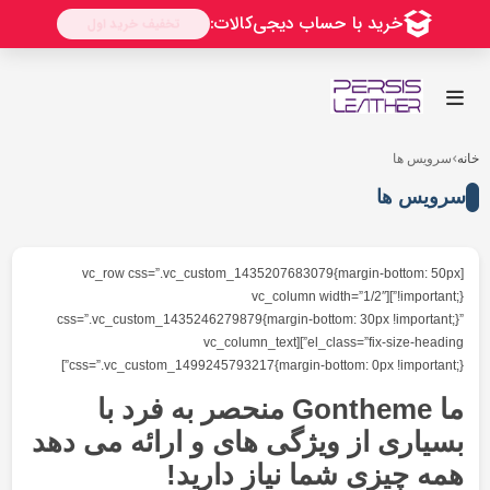
[vc_row css=”.vc_custom_143520768
!important;}”
css=”.vc_custom_1435246279879{margin-
el_class=”fix-size-heading”][vc_column_text
css=”.vc_custom_1499245793217{margin-
ما Gontheme منحصر به فرد با
گی های و ارائه می دهد
یاز دارید!