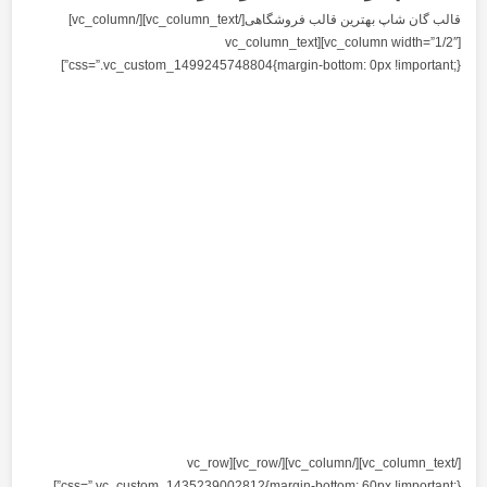
قالب گان شاپ بهترین قالب فروشگاهی[/vc_column_text][/vc_column]
[vc_column width=”1/2″][vc_col
css=”.vc_custom_1499245748804{margin-
[/vc_column_text][/vc_column][/vc_row][vc_row
css=”.vc_custom_1435239002812{margin-bottom: 60px !important;}”]