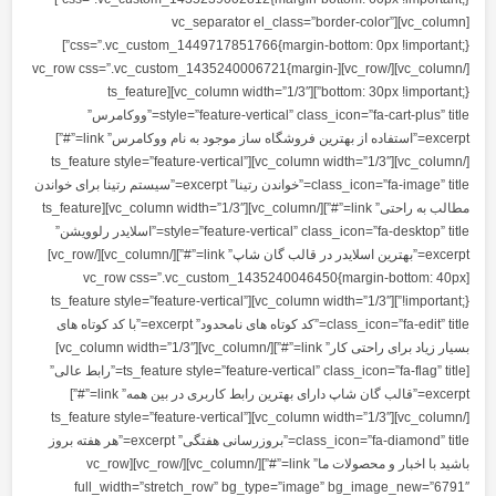
[vc_column][vc_separator el_
css=”.vc_custom_1449717851766{margin-bottom: 0px !important;}”]
[/vc_column][/vc_row][vc_row css=”.vc_custom_1435240006721
bottom: 30px !important;}”][vc_column width=”1/3″][ts_feature
style=”feature-vertical” class_icon=”fa-cart-plus” title=”ووکامرس”
excerpt=”استفاده از بهترین فروشگاه ساز موجود به نام ووکامرس” link=”#”]
[/vc_column][vc_column width=”1/3″][ts_feature style=”feature-vertical”
class_icon=”fa-image” title=”خواندن رتینا” excerpt=”سیستم رتینا برای خواندن
مطالب به راحتی” link=”#”][/vc_column][vc_column width=”1/3″][ts_feature
style=”feature-vertical” class_icon=”fa-desktop” title=”اسلایدر رلوویشن”
excerpt=”بهترین اسلایدر در قالب گان شاپ” link=”#”][/vc_column][/vc_row]
[vc_row css=”.vc_custom_143524004
!important;}”][vc_column width=”1/3″][ts_feature style=”feature-vertical”
class_icon=”fa-edit” title=”کد کوتاه های نامحدود” excerpt=”با کد کوتاه های
بسیار زیاد برای راحتی کار” link=”#”][/vc_column][vc_column width=”1/3″]
[ts_feature style=”feature-vertical” class_icon=”fa-flag” title=”رابط عالی”
excerpt=”قالب گان شاپ دارای بهترین رابط کاربری در بین همه” link=”#”]
[/vc_column][vc_column width=”1/3″][ts_feature style=”feature-vertical”
class_icon=”fa-diamond” title=”بروزرسانی هفتگی” excerpt=”هر هفته بروز
باشید با اخبار و محصولات ما” link=”#”][/vc_column][/vc_row][vc_row
full_width=”stretch_row” bg_type=”i