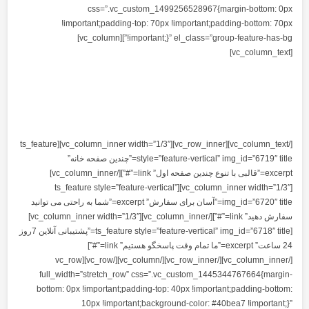
css=”.vc_custom_14992565
!important;padding-top: 70px !imp
!important;}” el_class=”group-feature-has-bg”][vc_column]
د را شروع کنید فقط
 یک سایت فروشگاهی داشته باشید
[/vc_column_text][vc_row_inner][vc_column_inner width=”1/3″][ts_feature
style=”feature-vertical” img_id=”6719″ title=”چندین صفحه خانه”
excerpt=”قالبی با تنوع چندین صفحه اول” link=”#”][/vc_column_inner]
[vc_column_inner width=”1/3″][ts_feature style=”feature-vertical”
img_id=”6720″ title=”آسان برای سفارش” excerpt=”شما به راحتی می توانید
سفارش دهید” link=”#”][/vc_column_inner][vc_column_inner width=”1/3″]
[ts_feature style=”feature-vertical” img_id=”6718″ title=”پشتیبانی آنلاین 7روز
24 ساعت” excerpt=”ما تمام وقت پاسخگو هستیم” link=”#”]
[/vc_column_inner][/vc_row_inner][/vc_column][/vc_row][vc_row
full_width=”stretch_row” css=”.vc_cu
bottom: 0px !important;padding-top: 40px
10px !important;background-c