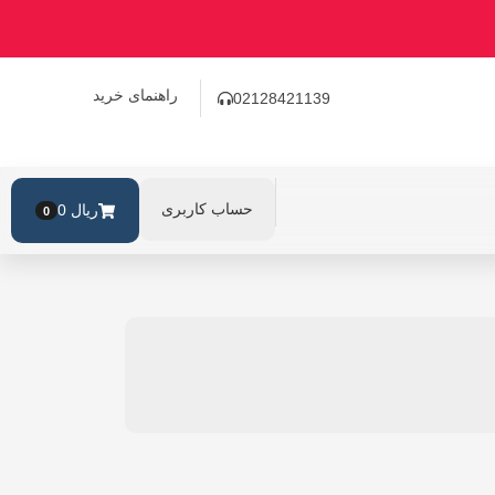
راهنمای خرید
02128421139
حساب کاربری
ریال
0
0