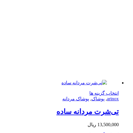
این
تخاب گزینه ها
محصول
arin
,
پوشاک
,
پوشاک مردانه
دارای
انواع
‌شرت مردانه ساده
مختلفی
می
13,500,0
ریال
باشد.
گزینه