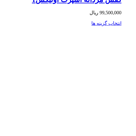
می
باشد.
99,500,0
ریال
گزینه
ها
این
تخاب گزینه ها
ممکن
محصول
است
دارای
در
انواع
صفحه
مختلفی
محصول
می
انتخاب
باشد.
شوند
گزینه
ها
ممکن
است
در
صفحه
محصول
انتخاب
شوند