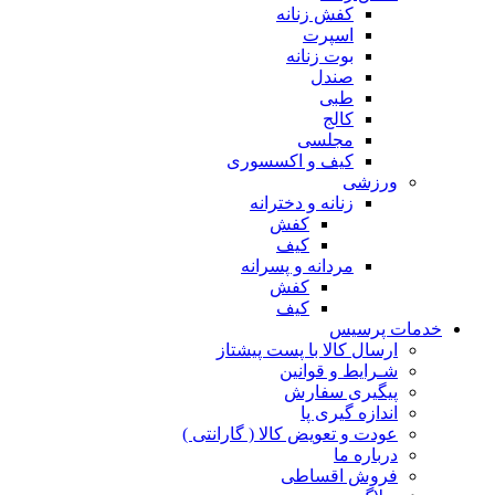
کفش زنانه
اسپرت
بوت زنانه
صندل
طبی
کالج
مجلسی
کیف و اکسسوری
ورزشی
زنانه و دخترانه
کفش
کیف
مردانه و پسرانه
کفش
کیف
مات پرسیس
ارسال کالا با پست پیشتاز
شـرایط و قوانین
پیگیری سفارش
اندازه گیری پا
عودت و تعویض کالا ( گارانتی )
درباره ما
فروش اقساطی