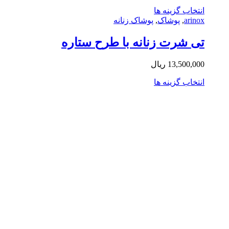
این
تخاب گزینه ها
محصول
arin
,
پوشاک
,
پوشاک زنانه
دارای
انواع
 شرت زنانه با طرح ستاره
مختلفی
می
13,500,0
ریال
باشد.
گزینه
این
تخاب گزینه ها
ها
محصول
ممکن
دارای
است
انواع
در
مختلفی
صفحه
می
محصول
باشد.
انتخاب
گزینه
شوند
ها
ممکن
است
در
صفحه
محصول
انتخاب
شوند