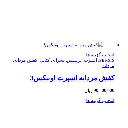
شوند
این
تخاب گزینه ها
محصول
PERS
,
اسپرت
,
پرسیس
,
پسرانه
,
کتانی
,
کفش مردانه
,
دارای
دانه
انواع
مختلفی
ش مردانه اسپرت اونیکس3
می
باشد.
99,500,0
ریال
گزینه
ها
این
تخاب گزینه ها
ممکن
محصول
است
دارای
در
انواع
صفحه
مختلفی
محصول
می