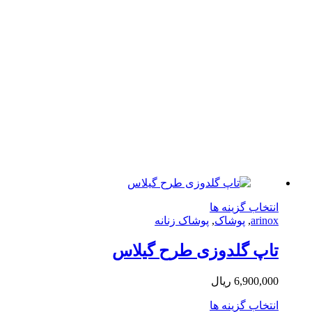
این
تخاب گزینه ها
محصول
arin
,
پوشاک
,
پوشاک زنانه
دارای
انواع
پ‌ گلدوزی طرح گیلاس
مختلفی
می
6,900,0
ریال
باشد.
گزینه
این
تخاب گزینه ها