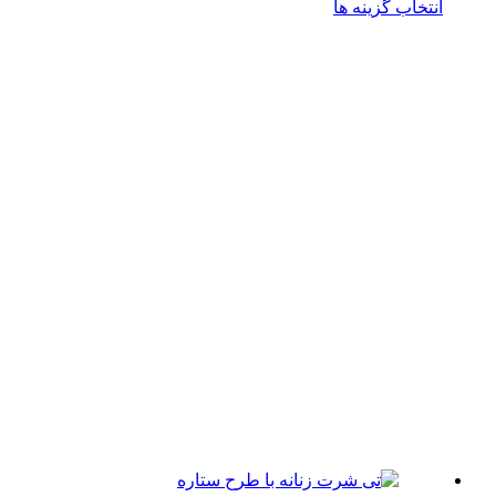
این
تخاب گزینه ها
ها
محصول
ممکن
دارای
است
انواع
در
مختلفی
صفحه
می
محصول
باشد.
انتخاب
گزینه
شوند
ها
ممکن
است
در
صفحه
محصول
انتخاب
شوند