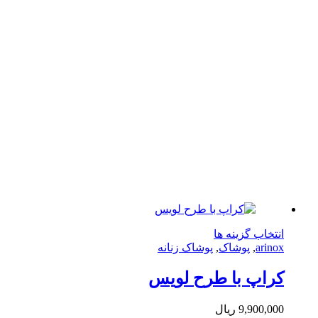
شوند
ها
ممکن
است
در
صفحه
محصول
انتخاب
شوند
این
تخاب گزینه ها
محصول
arin
,
پوشاک
,
پوشاک زنانه
دارای
انواع
اپ با طرح لویس
مختلفی
می
9,900,0
ریال
باشد.