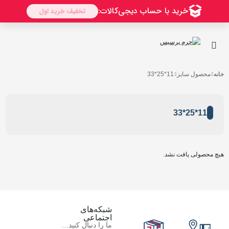
خانه
محصول سایز
11*25*33
11*25*33
هیچ محصولی یافت نشد.
شبکه‌های
اجتماعی
ما را دنبال کنید…