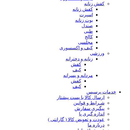
کفش زنانه
کفش زنانه
اسپرت
بوت زنانه
صندل
طبی
کالج
مجلسی
کیف و اکسسوری
ورزشی
زنانه و دخترانه
کفش
کیف
مردانه و پسرانه
کفش
کیف
مات پرسیس
ارسال کالا با پست پیشتاز
شـرایط و قوانین
پیگیری سفارش
اندازه گیری پا
عودت و تعویض کالا ( گارانتی )
درباره ما