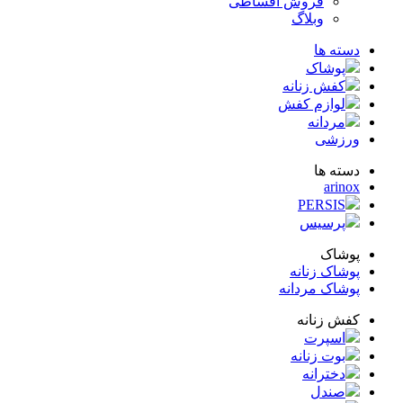
فروش اقساطی
وبلاگ
ته ها
پوشاک
کفش زنانه
لوازم کفش
مردانه
زشی
ته ها
arin
PERSIS
پرسیس
شاک
شاک زنانه
شاک مردانه
ش زنانه
اسپرت
بوت زنانه
دخترانه
صندل