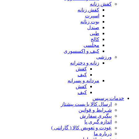
کفش زنانه
کفش زنانه
اسپرت
بوت زنانه
صندل
طبی
کالج
مجلسی
کیف و اکسسوری
ورزشی
زنانه و دخترانه
کفش
کیف
مردانه و پسرانه
کفش
کیف
مات پرسیس
ارسال کالا با پست پیشتاز
شـرایط و قوانین
پیگیری سفارش
اندازه گیری پا
عودت و تعویض کالا ( گارانتی )
درباره ما