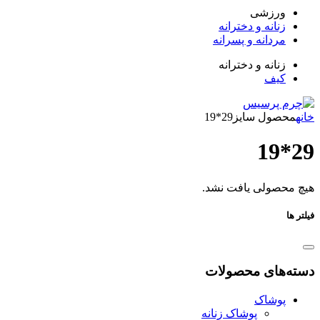
زشی
انه و دخترانه
دانه و پسرانه
انه و دخترانه
ف
ول سایز
29*19
ولی یافت نشد.
ای محصولات
شاک
پوشاک زنانه