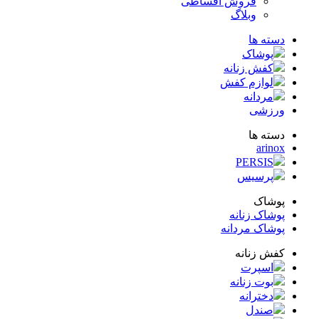
فروش اقساطی
وبلاگ
ته ها
پوشاک
کفش زنانه
لوازم کفش
مردانه
زشی
ته ها
arin
PERSIS
پرسیس
شاک
شاک زنانه
شاک مردانه
ش زنانه
اسپرت
بوت زنانه
دخترانه
صندل