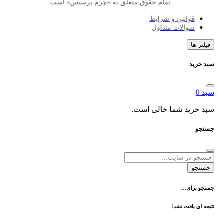
تمام حقوق متعلق به «چرم پرسیس» است.
انین و شرایط
الات متداول
د شما خالی است.
ی…
فت نشد!