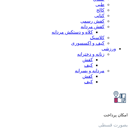
طبی
کالج
کتانی
کفش رسمی
کفش مردانه
کلاه و دستکش مردانه
کلاسیک
کیف و اکسسوری
زشی
زنانه و دخترانه
کفش
کیف
مردانه و پسرانه
کفش
کیف
داخت
قسطی