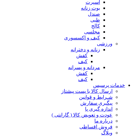
اسپرت
بوت زنانه
صندل
طبی
کالج
مجلسی
کیف و اکسسوری
ورزشی
زنانه و دخترانه
کفش
کیف
مردانه و پسرانه
کفش
کیف
مات پرسیس
ارسال کالا با پست پیشتاز
شـرایط و قوانین
پیگیری سفارش
اندازه گیری پا
عودت و تعویض کالا ( گارانتی )
درباره ما
فروش اقساطی
وبلاگ