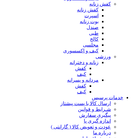
کفش زنانه
کفش زنانه
اسپرت
بوت زنانه
صندل
طبی
کالج
مجلسی
کیف و اکسسوری
ورزشی
زنانه و دخترانه
کفش
کیف
مردانه و پسرانه
کفش
کیف
مات پرسیس
ارسال کالا با پست پیشتاز
شـرایط و قوانین
پیگیری سفارش
اندازه گیری پا
عودت و تعویض کالا ( گارانتی )
درباره ما