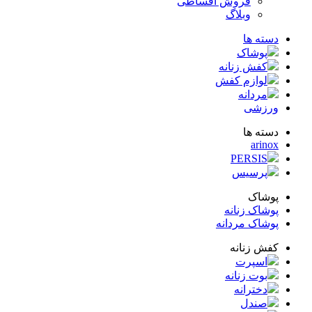
فروش اقساطی
وبلاگ
ته ها
پوشاک
کفش زنانه
لوازم کفش
مردانه
زشی
ته ها
arin
PERSIS
پرسیس
شاک
شاک زنانه
شاک مردانه
ش زنانه
اسپرت
بوت زنانه
دخترانه
صندل