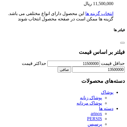
11,500,0
ریال
تخاب گزینه ها
این محصول دارای انواع مختلفی می باشد.
ینه ها ممکن است در صفحه محصول انتخاب شوند
بر اساس قیمت
یمت
حداكثر قيمت
صافی
ای محصولات
شاک
پوشاک زنانه
پوشاک مردانه
ته ها
arinox
PERSIS
پرسیس