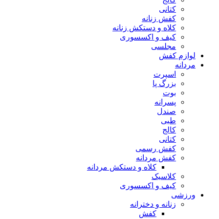
کتانی
کفش زنانه
کلاه و دستکش زنانه
کیف و اکسسوری
مجلسی
ازم کفش
دانه
اسپرت
بزرگ پا
بوت
پسرانه
صندل
طبی
کالج
کتانی
کفش رسمی
کفش مردانه
کلاه و دستکش مردانه
کلاسیک
کیف و اکسسوری
زشی
زنانه و دخترانه
کفش