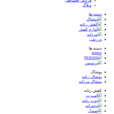
فروش اقساطی
وبلاگ
ته ها
پوشاک
کفش زنانه
لوازم کفش
مردانه
زشی
ته ها
arin
PERSIS
پرسیس
شاک
شاک زنانه
شاک مردانه
ش زنانه
اسپرت
بوت زنانه
دخترانه
صندل