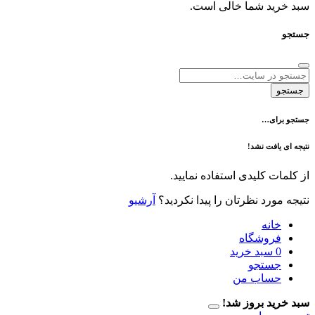
د شما خالی است.
ی…
فت نشد!
 کلیدی استفاده نمایید.
رد نظرتان را پیدا نکردید؟
آرشیو
نه
وشگاه
سبد خرید
تجو
اب من
 بروز شد!