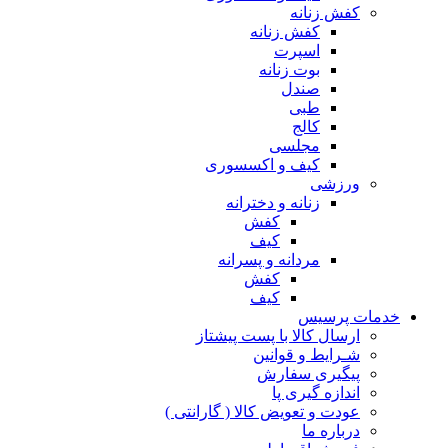
کفش زنانه
کفش زنانه
اسپرت
بوت زنانه
صندل
طبی
کالج
مجلسی
کیف و اکسسوری
ورزشی
زنانه و دخترانه
کفش
کیف
مردانه و پسرانه
کفش
کیف
مات پرسیس
ارسال کالا با پست پیشتاز
شـرایط و قوانین
پیگیری سفارش
اندازه گیری پا
عودت و تعویض کالا ( گارانتی )
درباره ما