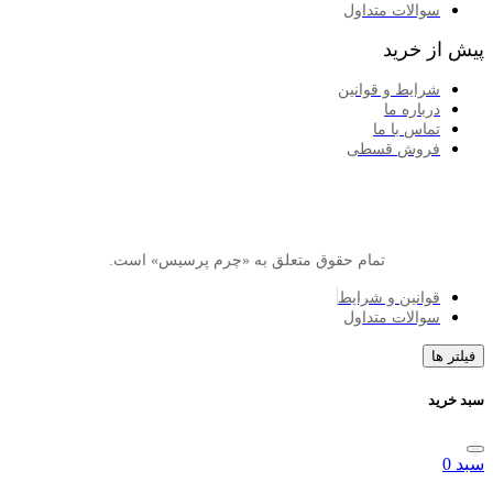
الات متداول
خرید
ایط و قوانین
اره ما
اس با ما
وش قسطی
تمام حقوق متعلق به «چرم پرسیس» است.
انین و شرایط
الات متداول