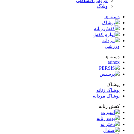
فروش اقساطی
وبلاگ
ته ها
پوشاک
کفش زنانه
لوازم کفش
مردانه
زشی
ته ها
arin
PERSIS
پرسیس
شاک
شاک زنانه
شاک مردانه
ش زنانه
اسپرت
بوت زنانه
دخترانه
صندل