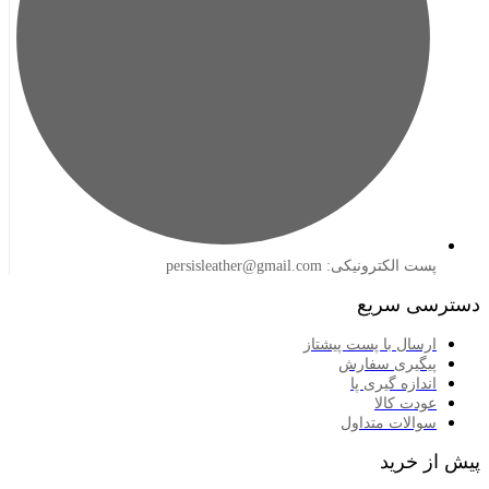
لکترونیکی: persisleather@gmail.com
 سریع
سال با پست پیشتاز
گیری سفارش
ازه گیری پا
دت کالا
الات متداول
خرید