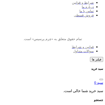
ایط و قوانین
اره ما
اس با ما
وش قسطی
تمام حقوق متعلق به «چرم پرسیس» است.
انین و شرایط
الات متداول
د شما خالی است.