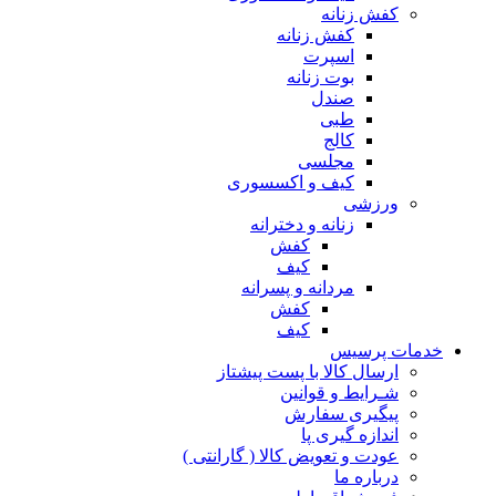
کفش زنانه
کفش زنانه
اسپرت
بوت زنانه
صندل
طبی
کالج
مجلسی
کیف و اکسسوری
ورزشی
زنانه و دخترانه
کفش
کیف
مردانه و پسرانه
کفش
کیف
مات پرسیس
ارسال کالا با پست پیشتاز
شـرایط و قوانین
پیگیری سفارش
اندازه گیری پا
عودت و تعویض کالا ( گارانتی )
درباره ما