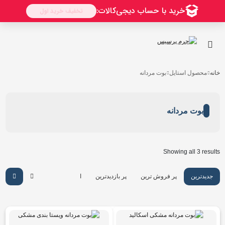
رو
ه
حتوا
خانه
محصول استایل
بوت مردانه
بوت مردانه
Sorted
Showing all 3 results
by
latest
جدیدترین
پر فروش ترین
پر بازدیدترین
ارزان ترین
گرانترین