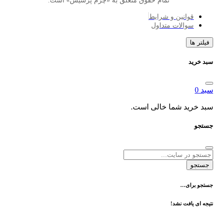
تمام حقوق متعلق به «چرم پرسیس» است.
انین و شرایط
الات متداول
د شما خالی است.
ی…
فت نشد!