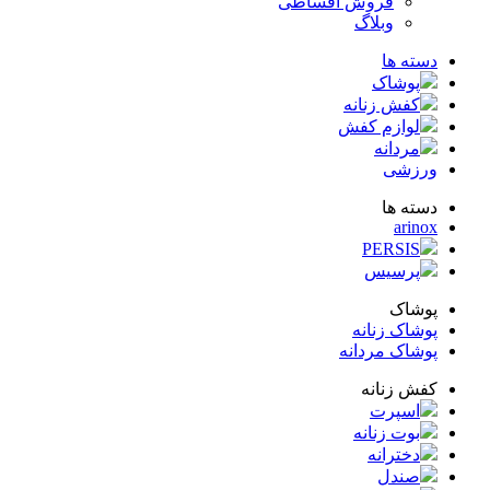
فروش اقساطی
وبلاگ
ته ها
پوشاک
کفش زنانه
لوازم کفش
مردانه
زشی
ته ها
arin
PERSIS
پرسیس
شاک
شاک زنانه
شاک مردانه
ش زنانه
اسپرت
بوت زنانه
دخترانه
صندل