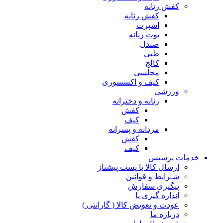
کفش زنانه
کفش زنانه
اسپرت
بوت زنانه
صندل
طبی
کالج
مجلسی
کیف و اکسسوری
ورزشی
زنانه و دخترانه
کفش
کیف
مردانه و پسرانه
کفش
کیف
مات پرسیس
ارسال کالا با پست پیشتاز
شـرایط و قوانین
پیگیری سفارش
اندازه گیری پا
عودت و تعویض کالا ( گارانتی )
درباره ما