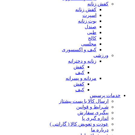
کفش زنانه
کفش زنانه
اسپرت
بوت زنانه
صندل
طبی
کالج
مجلسی
کیف و اکسسوری
ورزشی
زنانه و دخترانه
کفش
کیف
مردانه و پسرانه
کفش
کیف
مات پرسیس
ارسال کالا با پست پیشتاز
شـرایط و قوانین
پیگیری سفارش
اندازه گیری پا
عودت و تعویض کالا ( گارانتی )
درباره ما