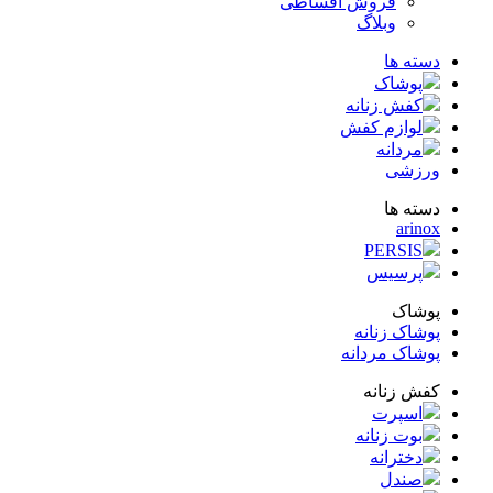
فروش اقساطی
وبلاگ
ته ها
پوشاک
کفش زنانه
لوازم کفش
مردانه
زشی
ته ها
arin
PERSIS
پرسیس
شاک
شاک زنانه
شاک مردانه
ش زنانه
اسپرت
بوت زنانه
دخترانه
صندل