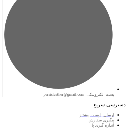
لکترونیکی: persisleather@gmail.com
 سریع
سال با پست پیشتاز
گیری سفارش
ازه گیری پا