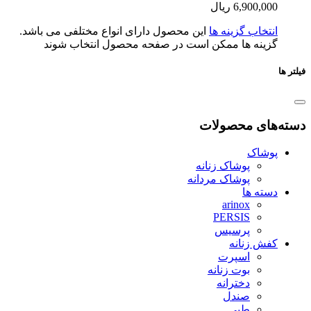
6,900,0
ریال
تخاب گزینه ها
این محصول دارای انواع مختلفی می باشد.
ینه ها ممکن است در صفحه محصول انتخاب شوند
ای محصولات
شاک
پوشاک زنانه
پوشاک مردانه
ته ها
arinox
PERSIS
پرسیس
ش زنانه
اسپرت
بوت زنانه
دخترانه
صندل
طبی