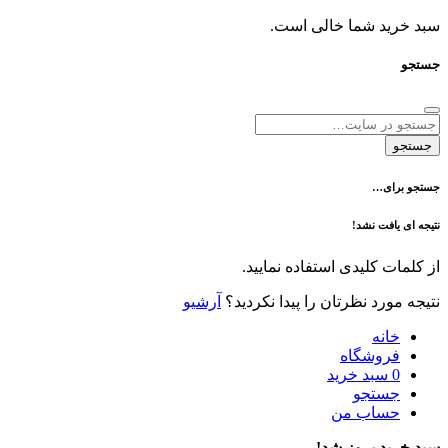
د شما خالی است.
ی…
فت نشد!
 کلیدی استفاده نمایید.
رد نظرتان را پیدا نکردید؟
آرشیو
نه
وشگاه
سبد خرید
تجو
اب من
 بروز شد!