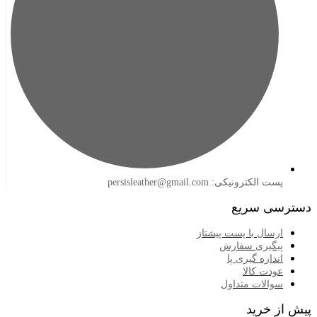
لکترونیکی: persisleather@gmail.com
 سریع
سال با پست پیشتاز
گیری سفارش
ازه گیری پا
دت کالا
الات متداول
خرید