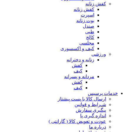
کفش زنانه
کفش زنانه
اسپرت
بوت زنانه
صندل
طبی
کالج
مجلسی
کیف و اکسسوری
ورزشی
زنانه و دخترانه
کفش
کیف
مردانه و پسرانه
کفش
کیف
مات پرسیس
ارسال کالا با پست پیشتاز
شـرایط و قوانین
پیگیری سفارش
اندازه گیری پا
عودت و تعویض کالا ( گارانتی )
درباره ما