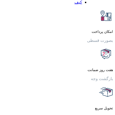
کیف
داخت
قسطی
 ضمانت
وجه
یع