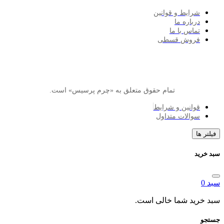
ایط و قوانین
اره ما
اس با ما
وش قسطی
تمام حقوق متعلق به «چرم پرسیس» است.
انین و شرایط
الات متداول
د شما خالی است.