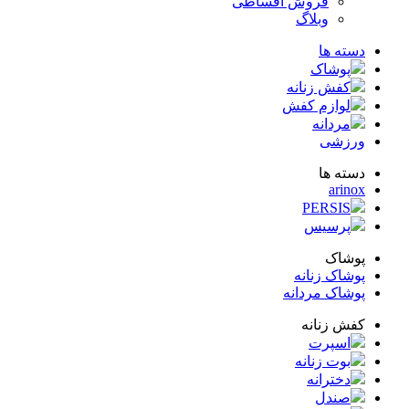
فروش اقساطی
وبلاگ
ته ها
پوشاک
کفش زنانه
لوازم کفش
مردانه
زشی
ته ها
arin
PERSIS
پرسیس
شاک
شاک زنانه
شاک مردانه
ش زنانه
اسپرت
بوت زنانه
دخترانه
صندل