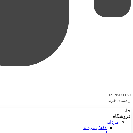
02128421139
راهنمای خرید
خانه
فروشگاه
مردانه
کفش مردانه