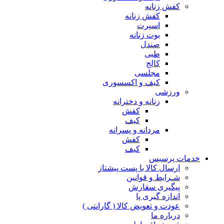
کفش زنانه
کفش زنانه
اسپرت
بوت زنانه
صندل
طبی
کالج
مجلسی
کیف و اکسسوری
ورزشی
زنانه و دخترانه
کفش
کیف
مردانه و پسرانه
کفش
کیف
مات پرسیس
ارسال کالا با پست پیشتاز
شـرایط و قوانین
پیگیری سفارش
اندازه گیری پا
عودت و تعویض کالا ( گارانتی )
درباره ما