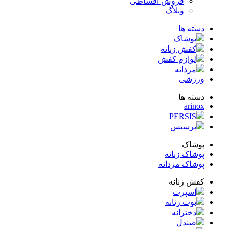
فروش اقساطی
وبلاگ
ته ها
پوشاک
کفش زنانه
لوازم کفش
مردانه
زشی
ته ها
arin
PERSIS
پرسیس
شاک
شاک زنانه
شاک مردانه
ش زنانه
اسپرت
بوت زنانه
دخترانه
صندل