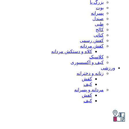
بزرگ پا
بوت
پسرانه
صندل
طبی
کالج
کتانی
کفش رسمی
کفش مردانه
کلاه و دستکش مردانه
کلاسیک
کیف و اکسسوری
زشی
زنانه و دخترانه
کفش
کیف
مردانه و پسرانه
کفش
کیف