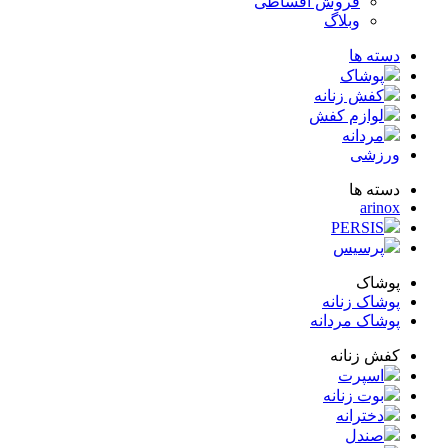
فروش اقساطی
وبلاگ
ته ها
پوشاک
کفش زنانه
لوازم کفش
مردانه
زشی
ته ها
arin
PERSIS
پرسیس
شاک
شاک زنانه
شاک مردانه
ش زنانه
اسپرت
بوت زنانه
دخترانه
صندل