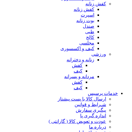
کفش زنانه
کفش زنانه
اسپرت
بوت زنانه
صندل
طبی
کالج
مجلسی
کیف و اکسسوری
ورزشی
زنانه و دخترانه
کفش
کیف
مردانه و پسرانه
کفش
کیف
مات پرسیس
ارسال کالا با پست پیشتاز
شـرایط و قوانین
پیگیری سفارش
اندازه گیری پا
عودت و تعویض کالا ( گارانتی )
درباره ما