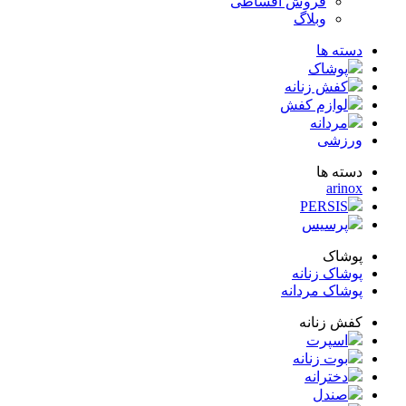
فروش اقساطی
وبلاگ
ته ها
پوشاک
کفش زنانه
لوازم کفش
مردانه
زشی
ته ها
arin
PERSIS
پرسیس
شاک
شاک زنانه
شاک مردانه
ش زنانه
اسپرت
بوت زنانه
دخترانه
صندل