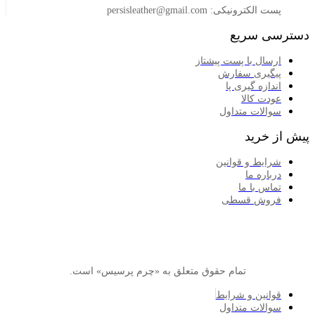
لکترونیکی: persisleather@gmail.com
 سریع
سال با پست پیشتاز
گیری سفارش
ازه گیری پا
دت کالا
الات متداول
خرید
ایط و قوانین
اره ما
اس با ما
وش قسطی
تمام حقوق متعلق به «چرم پرسیس» است.
انین و شرایط
الات متداول