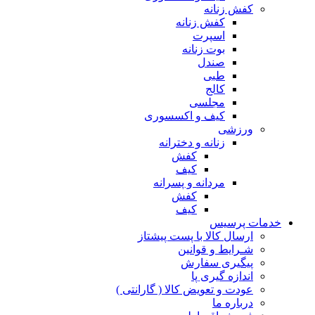
کفش زنانه
کفش زنانه
اسپرت
بوت زنانه
صندل
طبی
کالج
مجلسی
کیف و اکسسوری
ورزشی
زنانه و دخترانه
کفش
کیف
مردانه و پسرانه
کفش
کیف
مات پرسیس
ارسال کالا با پست پیشتاز
شـرایط و قوانین
پیگیری سفارش
اندازه گیری پا
عودت و تعویض کالا ( گارانتی )
درباره ما