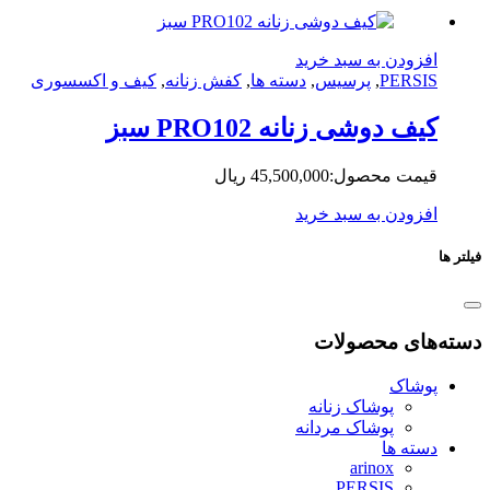
زودن به سبد خرید
PERS
,
پرسیس
,
دسته ها
,
کفش زنانه
,
کیف و اکسسوری
ف دوشی زنانه PRO102 سبز
مت محصول:
45,500,000
ریال
زودن به سبد خرید
ای محصولات
شاک
پوشاک زنانه
پوشاک مردانه
ته ها
arinox
PERSIS