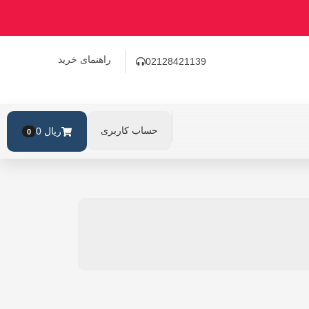
راهنمای خرید
02128421139
حساب کاربری
ریال
0
0