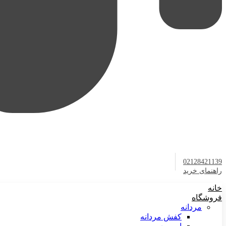
02128421139
راهنمای خرید
خانه
فروشگاه
مردانه
کفش مردانه