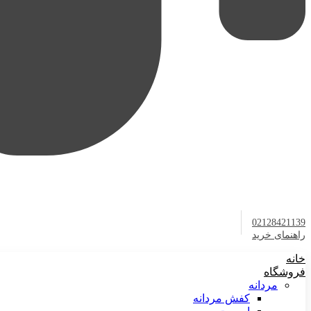
02128421139
راهنمای خرید
خانه
فروشگاه
مردانه
کفش مردانه