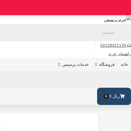
رو
ه
حتوا
02128421139
راهنمای خرید
فروشگاه
خدمات پرسیس
خانه
ریال
0
0