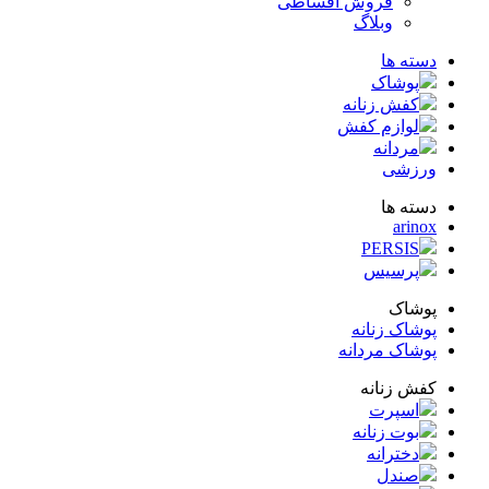
فروش اقساطی
وبلاگ
ته ها
پوشاک
کفش زنانه
لوازم کفش
مردانه
زشی
ته ها
arin
PERSIS
پرسیس
شاک
شاک زنانه
شاک مردانه
ش زنانه
اسپرت
بوت زنانه
دخترانه
صندل