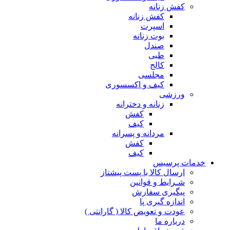
کفش زنانه
کفش زنانه
اسپرت
بوت زنانه
صندل
طبی
کالج
مجلسی
کیف و اکسسوری
ورزشی
زنانه و دخترانه
کفش
کیف
مردانه و پسرانه
کفش
کیف
مات پرسیس
ارسال کالا با پست پیشتاز
شـرایط و قوانین
پیگیری سفارش
اندازه گیری پا
عودت و تعویض کالا ( گارانتی )
درباره ما