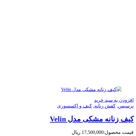
ه سبد خرید
کفش زنانه
,
کیف و اکسسوری
انه مشکی مدل Velin
حصول:
17,500,000
ریال