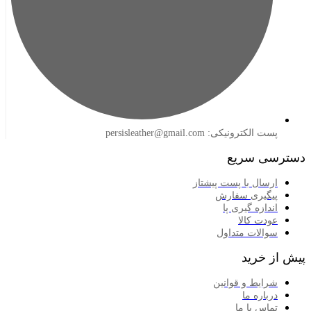
لکترونیکی: persisleather@gmail.com
 سریع
سال با پست پیشتاز
گیری سفارش
ازه گیری پا
دت کالا
الات متداول
خرید
ایط و قوانین
اره ما
اس با ما