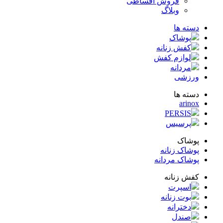
فروش اقساطی
وبلاگ
ته ها
پوشاک
کفش زنانه
لوازم کفش
مردانه
زشی
ته ها
arin
PERSIS
پرسیس
شاک
شاک زنانه
شاک مردانه
ش زنانه
اسپرت
بوت زنانه
دخترانه
صندل