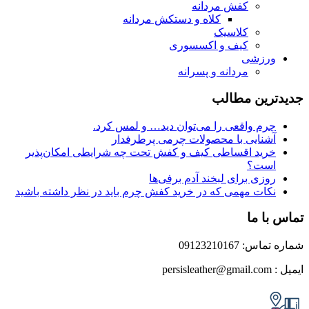
کفش مردانه
کلاه و دستکش مردانه
کلاسیک
کیف و اکسسوری
زشی
مردانه و پسرانه
ین مطالب
م واقعی را می‌توان دید… و لمس کرد.
نایی با محصولات چرمی پرطرفدار
ید اقساطی کیف و کفش تحت چه شرایطی امکان‌پذیر
ت؟
زی برای لبخند آدم برفی‌ها
ات مهمی که در خرید کفش چرم باید در نظر داشته باشید
 ما
0912321016