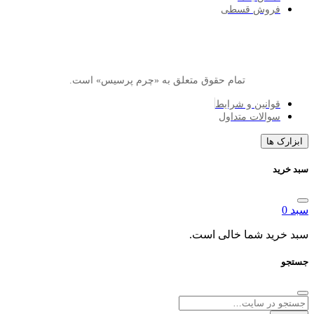
وش قسطی
تمام حقوق متعلق به «چرم پرسیس» است.
انین و شرایط
الات متداول
ا
د شما خالی است.