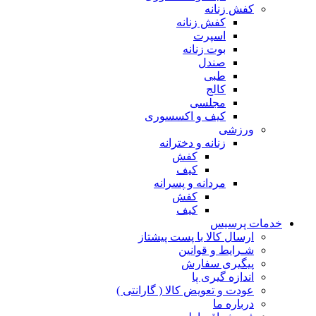
کفش زنانه
کفش زنانه
اسپرت
بوت زنانه
صندل
طبی
کالج
مجلسی
کیف و اکسسوری
ورزشی
زنانه و دخترانه
کفش
کیف
مردانه و پسرانه
کفش
کیف
مات پرسیس
ارسال کالا با پست پیشتاز
شـرایط و قوانین
پیگیری سفارش
اندازه گیری پا
عودت و تعویض کالا ( گارانتی )
درباره ما