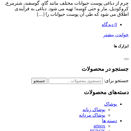
باغی پوست حیوانات مختلف مانند گاو، گوسفند، شترمرغ،
، مار و حتی کوسه! تهیه می شود. دباغی به فرآیندی
ی شود که طی آن پوست حیوانات را […]
یشتر
در محصولات
رای:
جستجو
ای محصولات
شاک
پوشاک زنانه
پوشاک مردانه
ته ها
arinox