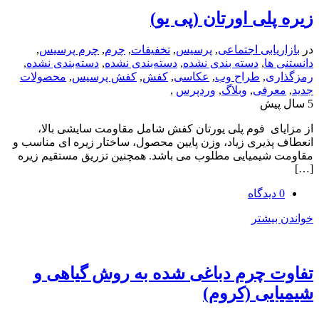
لی اورتان (پی یو)
یابی اجتماعی
,
پرسیس
,
تخفیفات
,
چرم
,
چرم پرسیس
,
ها
,
دسته بندی نشده
,
دسته‌بندی نشده
,
دسته‌بندی نشده
,
ی
,
طراح وب
,
عکاسی
,
کفش
,
کفش پرسیس
,
محصولات
رفی
,
وبلاگ
,
وردپرس
,
ای فوم پلی یورتان کفش شامل مقاومت سایشی بالا،
ذیری زیاد، وزن پایین محصول، ساختار زیره ای مناسب و
شیمیایی مطلوب می باشد. همچنین تزریق مستقیم زیره
یشتر
 چرم دباغی شده به روش گیاهی و
یی (کروم)