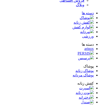
فروش اقساطی
وبلاگ
ته ها
پوشاک
کفش زنانه
لوازم کفش
مردانه
زشی
ته ها
arin
PERSIS
پرسیس
شاک
شاک زنانه
شاک مردانه
ش زنانه
اسپرت
بوت زنانه
دخترانه
صندل