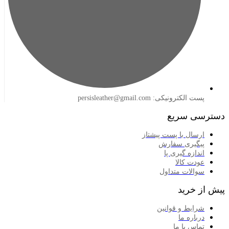
لکترونیکی: persisleather@gmail.com
 سریع
سال با پست پیشتاز
گیری سفارش
ازه گیری پا
دت کالا
الات متداول
خرید
ایط و قوانین
اره ما
اس با ما