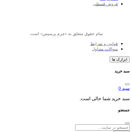
وش قسطی
تمام حقوق متعلق به «چرم پرسیس» است.
انین و شرایط
الات متداول
ا
د شما خالی است.