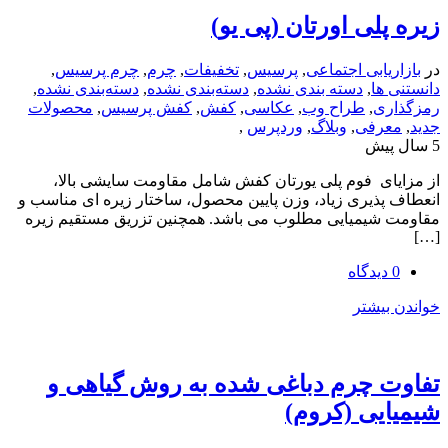
لی اورتان (پی یو)
یابی اجتماعی
,
پرسیس
,
تخفیفات
,
چرم
,
چرم پرسیس
,
ها
,
دسته بندی نشده
,
دسته‌بندی نشده
,
دسته‌بندی نشده
,
ی
,
طراح وب
,
عکاسی
,
کفش
,
کفش پرسیس
,
محصولات
رفی
,
وبلاگ
,
وردپرس
,
ای فوم پلی یورتان کفش شامل مقاومت سایشی بالا،
ذیری زیاد، وزن پایین محصول، ساختار زیره ای مناسب و
شیمیایی مطلوب می باشد. همچنین تزریق مستقیم زیره
یشتر
 چرم دباغی شده به روش گیاهی و
یی (کروم)