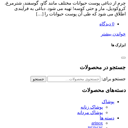
باغی پوست حیوانات مختلف مانند گاو، گوسفند، شترمرغ،
، مار و حتی کوسه! تهیه می شود. دباغی به فرآیندی
ی شود که طی آن پوست حیوانات را […]
یشتر
در محصولات
رای:
جستجو
ای محصولات
شاک
پوشاک زنانه
پوشاک مردانه
ته ها
arinox