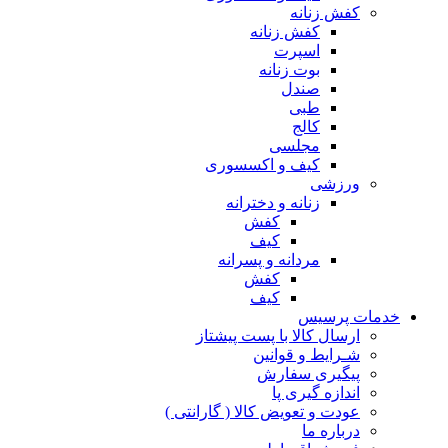
کفش زنانه
کفش زنانه
اسپرت
بوت زنانه
صندل
طبی
کالج
مجلسی
کیف و اکسسوری
ورزشی
زنانه و دخترانه
کفش
کیف
مردانه و پسرانه
کفش
کیف
مات پرسیس
ارسال کالا با پست پیشتاز
شـرایط و قوانین
پیگیری سفارش
اندازه گیری پا
عودت و تعویض کالا ( گارانتی )
درباره ما