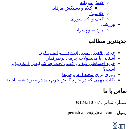
کفش مردانه
کلاه و دستکش مردانه
کلاسیک
کیف و اکسسوری
زشی
مردانه و پسرانه
ین مطالب
م واقعی را می‌توان دید… و لمس کرد.
نایی با محصولات چرمی پرطرفدار
ید اقساطی کیف و کفش تحت چه شرایطی امکان‌پذیر
ت؟
زی برای لبخند آدم برفی‌ها
ات مهمی که در خرید کفش چرم باید در نظر داشته باشید
 ما
0912321016