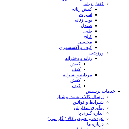
کفش زنانه
کفش زنانه
اسپرت
بوت زنانه
صندل
طبی
کالج
مجلسی
کیف و اکسسوری
ورزشی
زنانه و دخترانه
کفش
کیف
مردانه و پسرانه
کفش
کیف
مات پرسیس
ارسال کالا با پست پیشتاز
شـرایط و قوانین
پیگیری سفارش
اندازه گیری پا
عودت و تعویض کالا ( گارانتی )
درباره ما