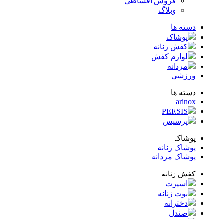
فروش اقساطی
وبلاگ
ته ها
پوشاک
کفش زنانه
لوازم کفش
مردانه
زشی
ته ها
arin
PERSIS
پرسیس
شاک
شاک زنانه
شاک مردانه
ش زنانه
اسپرت
بوت زنانه
دخترانه
صندل