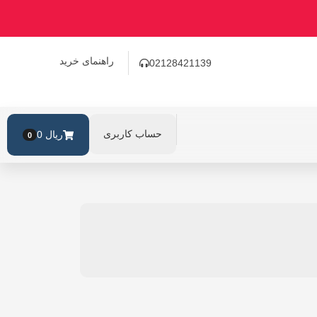
راهنمای خرید
02128421139
حساب کاربری
ریال
0
0