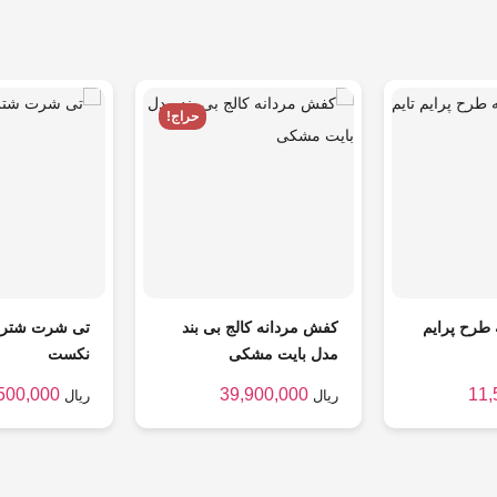
حراج!
 طرح پرایم
کفش مردانه کالج بی بند
تی شرت شتر
مدل بایت مشکی
نکست
500,000
39,900,000
11,
ریال
ریال