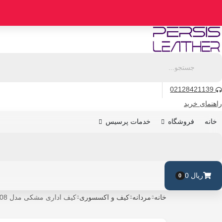
رو
ه
حتوا
02128421139
راهنمای خرید
فروشگاه
خدمات پرسیس
خانه
ریال
0
0
خانه
مردانه
کیف و اکسسوری
کیف اداری مشکی مدل 408