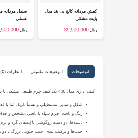
کفش مردانه کالج بی بند مدل
صندل مردانه م
بایت مشکی
عسلی
,500,000
39,900,000
ریال
ریال
قیمت
قیمت
فعلی:
اصلی:
39,900,000 ریال.
57,500,000 ریال
بود.
توضیحات
توضیحات تکمیلی
نظرات (0)
کیف اداری مدل 408 یک کیف چرم طبیعی مشکی با سطح بافت دار است. ویژگی‌ها به طور خلاصه:
شکل و سایز: مستطیلی و نسبتاً باریک اما با 
رنگ و بافت: چرم سیاه با بافتی مشخص و جذاب
دسته‌ها: دو دسته روگوشی با لِبه‌های گرد و نرم
جیب‌ها و ترکیب بندی: جیب جلویی بزرگ با دو ز