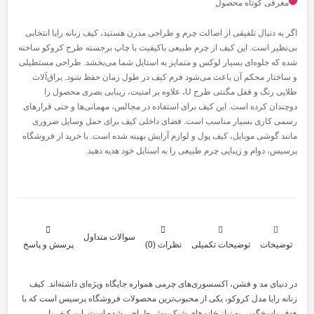
معرفی کوتاه محصول
اگر به دنبال تلفیقی از اصالت چرم و طراحی مدرن هستید، کیف زنانه رایا انتخابی
بی‌نظیر است. این کیف از چرم طبیعی باکیفیت با چاپ برجسته طرح کروکو ساخته
شده که جلوه‌ای بسیار لوکس و متمایز به استایل شما می‌بخشد. طراحی مستطیلی
و ساختار محکم آن باعث می‌شود فرم کیف در طول زمان حفظ شود. یراق‌آلات
طلایی رنگ و قفل مگنتی طرح U، علاوه بر امنیت، زیبایی بصری محصول را
دوچندان کرده است. این کیف برای استفاده در مجالس، مهمانی‌ها و حتی قرارهای
رسمی کاری بسیار مناسب است. فضای داخلی کیف برای حمل وسایل ضروری
مانند گوشی موبایل، کیف پول و لوازم آرایش بهینه شده است. با خرید از فروشگاه
پرسیس، دوام و زیبایی چرم طبیعی را به استایل خود هدیه دهید.
سوالات متداول
توضیحات
توضیحات تکمیلی
نظرات (0)
پرسش و پاسخ
در دنیای مد و فشن، اکسسوری‌های چرمی همواره جایگاه ویژه‌ای داشته‌اند. کیف
زنانه رایا مدل کروکو، یکی از محبوب‌ترین محصولات فروشگاه پرسیس است که با
هدف پاسخگویی به نیاز خانم‌های شیک‌پوش طراحی شده است. این کیف با