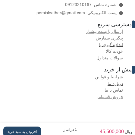
شماره تماس: 09123210167
پست الکترونیکی: persisleather@gmail.com
دسترسی سریع
ارسال با پست پیشتاز
پیگیری سفارش
اندازه گیری پا
عودت کالا
سوالات متداول
پیش از خرید
شرایط و قوانین
درباره ما
تماس با ما
فروش قسطی
تمام حقوق متعلق به «چرم پرسیس» است.
1 در انبار
45,500,000
افزودن به سبد خرید
ریال