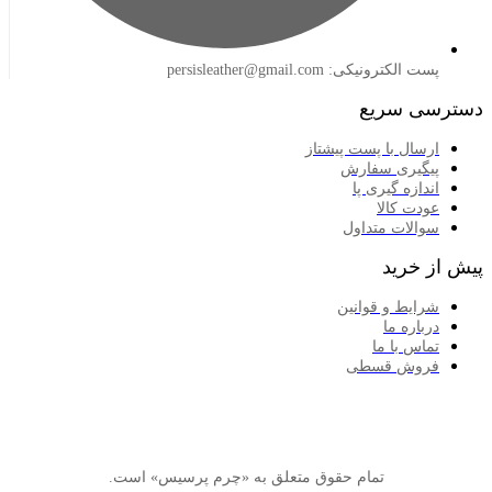
لکترونیکی: persisleather@gmail.com
 سریع
سال با پست پیشتاز
گیری سفارش
ازه گیری پا
دت کالا
الات متداول
خرید
ایط و قوانین
اره ما
اس با ما
وش قسطی
تمام حقوق متعلق به «چرم پرسیس» است.