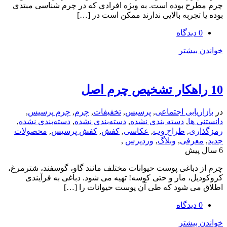
ح بوده است. به ویژه افرادی که در چرم شناسی مبتدی
تجربه بالایی ندارند ممکن است در […]
یشتر
یابی اجتماعی
,
پرسیس
,
تخفیفات
,
چرم
,
چرم پرسیس
,
ها
,
دسته بندی نشده
,
دسته‌بندی نشده
,
دسته‌بندی نشده
,
ی
,
طراح وب
,
عکاسی
,
کفش
,
کفش پرسیس
,
محصولات
رفی
,
وبلاگ
,
وردپرس
,
باغی پوست حیوانات مختلف مانند گاو، گوسفند، شترمرغ،
، مار و حتی کوسه! تهیه می شود. دباغی به فرآیندی
ی شود که طی آن پوست حیوانات را […]
یشتر