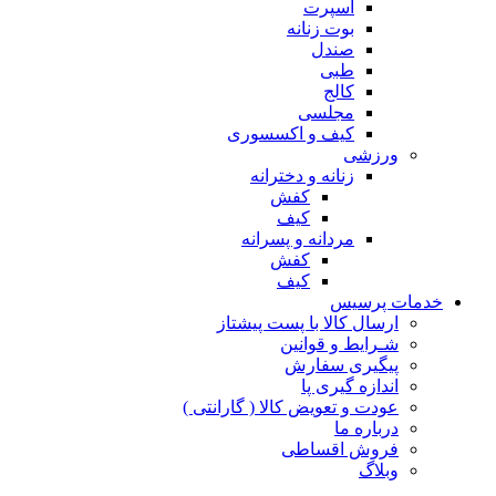
اسپرت
بوت زنانه
صندل
طبی
کالج
مجلسی
کیف و اکسسوری
ورزشی
زنانه و دخترانه
کفش
کیف
مردانه و پسرانه
کفش
کیف
مات پرسیس
ارسال کالا با پست پیشتاز
شـرایط و قوانین
پیگیری سفارش
اندازه گیری پا
عودت و تعویض کالا ( گارانتی )
درباره ما
فروش اقساطی
وبلاگ