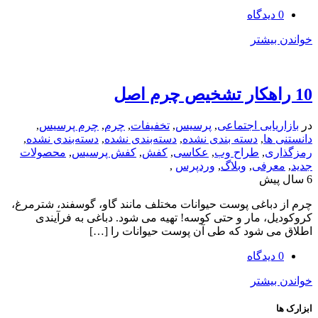
یشتر
یابی اجتماعی
,
پرسیس
,
تخفیفات
,
چرم
,
چرم پرسیس
,
ها
,
دسته بندی نشده
,
دسته‌بندی نشده
,
دسته‌بندی نشده
,
ی
,
طراح وب
,
عکاسی
,
کفش
,
کفش پرسیس
,
محصولات
رفی
,
وبلاگ
,
وردپرس
,
باغی پوست حیوانات مختلف مانند گاو، گوسفند، شترمرغ،
، مار و حتی کوسه! تهیه می شود. دباغی به فرآیندی
ی شود که طی آن پوست حیوانات را […]
یشتر