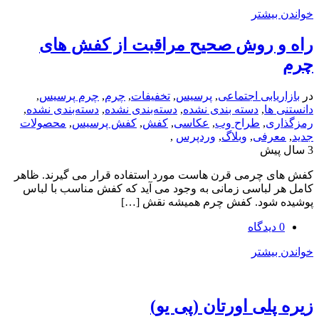
یشتر
 روش صحیح مراقبت از کفش های
یابی اجتماعی
,
پرسیس
,
تخفیفات
,
چرم
,
چرم پرسیس
,
ها
,
دسته بندی نشده
,
دسته‌بندی نشده
,
دسته‌بندی نشده
,
ی
,
طراح وب
,
عکاسی
,
کفش
,
کفش پرسیس
,
محصولات
رفی
,
وبلاگ
,
وردپرس
,
 چرمی قرن هاست مورد استفاده قرار می گیرند. ظاهر
لباسی زمانی به وجود می آید که کفش مناسب با لباس
شود. کفش چرم همیشه نقش […]
یشتر
لی اورتان (پی یو)