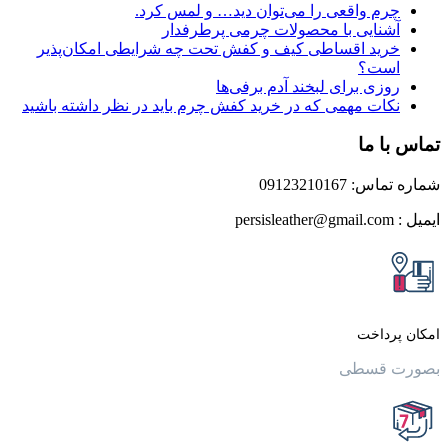
م واقعی را می‌توان دید… و لمس کرد.
نایی با محصولات چرمی پرطرفدار
ید اقساطی کیف و کفش تحت چه شرایطی امکان‌پذیر
ت؟
زی برای لبخند آدم برفی‌ها
ات مهمی که در خرید کفش چرم باید در نظر داشته باشید
 ما
0912321016
داخت
قسطی