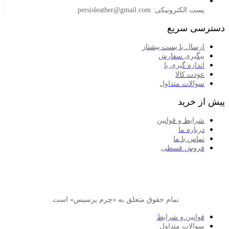
لکترونیکی: persisleather@gmail.com
 سریع
سال با پست پیشتاز
گیری سفارش
ازه گیری پا
دت کالا
الات متداول
خرید
ایط و قوانین
اره ما
اس با ما
وش قسطی
تمام حقوق متعلق به «چرم پرسیس» است.
انین و شرایط
الات متداول