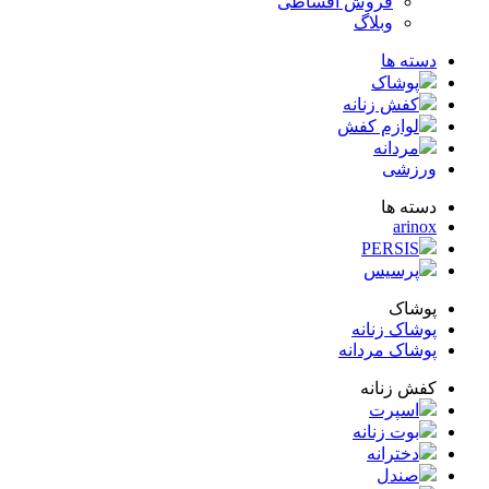
فروش اقساطی
وبلاگ
ته ها
پوشاک
کفش زنانه
لوازم کفش
مردانه
زشی
ته ها
arin
PERSIS
پرسیس
شاک
شاک زنانه
شاک مردانه
ش زنانه
اسپرت
بوت زنانه
دخترانه
صندل