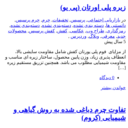
لی اورتان (پی یو)
یابی اجتماعی
,
پرسیس
,
تخفیفات
,
چرم
,
چرم پرسیس
,
ها
,
دسته بندی نشده
,
دسته‌بندی نشده
,
دسته‌بندی نشده
,
ی
,
طراح وب
,
عکاسی
,
کفش
,
کفش پرسیس
,
محصولات
رفی
,
وبلاگ
,
وردپرس
,
ای فوم پلی یورتان کفش شامل مقاومت سایشی بالا،
ذیری زیاد، وزن پایین محصول، ساختار زیره ای مناسب و
شیمیایی مطلوب می باشد. همچنین تزریق مستقیم زیره
یشتر
 چرم دباغی شده به روش گیاهی و
یی (کروم)