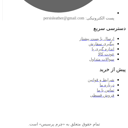
لکترونیکی: persisleather@gmail.com
 سریع
سال با پست پیشتاز
گیری سفارش
ازه گیری پا
دت کالا
الات متداول
خرید
ایط و قوانین
اره ما
اس با ما
وش قسطی
تمام حقوق متعلق به «چرم پرسیس» است.