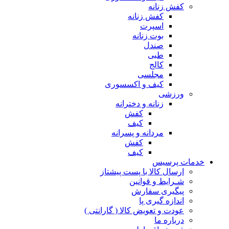
کفش زنانه
کفش زنانه
اسپرت
بوت زنانه
صندل
طبی
کالج
مجلسی
کیف و اکسسوری
ورزشی
زنانه و دخترانه
کفش
کیف
مردانه و پسرانه
کفش
کیف
مات پرسیس
ارسال کالا با پست پیشتاز
شـرایط و قوانین
پیگیری سفارش
اندازه گیری پا
عودت و تعویض کالا ( گارانتی )
درباره ما