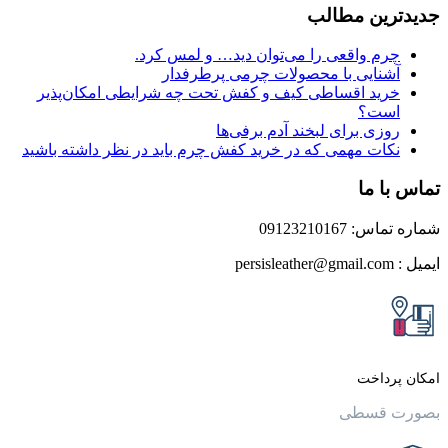
ین مطالب
م واقعی را می‌توان دید… و لمس کرد.
نایی با محصولات چرمی پرطرفدار
ید اقساطی کیف و کفش تحت چه شرایطی امکان‌پذیر
ت؟
زی برای لبخند آدم برفی‌ها
ات مهمی که در خرید کفش چرم باید در نظر داشته باشید
 ما
0912321016
داخت
قسطی