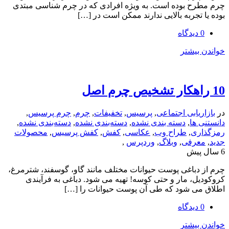
ح بوده است. به ویژه افرادی که در چرم شناسی مبتدی
تجربه بالایی ندارند ممکن است در […]
یشتر
یابی اجتماعی
,
پرسیس
,
تخفیفات
,
چرم
,
چرم پرسیس
,
ها
,
دسته بندی نشده
,
دسته‌بندی نشده
,
دسته‌بندی نشده
,
ی
,
طراح وب
,
عکاسی
,
کفش
,
کفش پرسیس
,
محصولات
رفی
,
وبلاگ
,
وردپرس
,
باغی پوست حیوانات مختلف مانند گاو، گوسفند، شترمرغ،
، مار و حتی کوسه! تهیه می شود. دباغی به فرآیندی
ی شود که طی آن پوست حیوانات را […]
یشتر