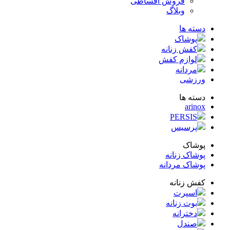
فروش اقساطی
وبلاگ
ته ها
پوشاک
کفش زنانه
لوازم کفش
مردانه
زشی
ته ها
arin
PERSIS
پرسیس
شاک
شاک زنانه
شاک مردانه
ش زنانه
اسپرت
بوت زنانه
دخترانه
صندل