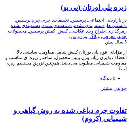
لی اورتان (پی یو)
یابی اجتماعی
,
پرسیس
,
تخفیفات
,
چرم
,
چرم پرسیس
,
ها
,
دسته بندی نشده
,
دسته‌بندی نشده
,
دسته‌بندی نشده
,
ی
,
طراح وب
,
عکاسی
,
کفش
,
کفش پرسیس
,
محصولات
رفی
,
وبلاگ
,
وردپرس
,
ای فوم پلی یورتان کفش شامل مقاومت سایشی بالا،
ذیری زیاد، وزن پایین محصول، ساختار زیره ای مناسب و
شیمیایی مطلوب می باشد. همچنین تزریق مستقیم زیره
یشتر
 چرم دباغی شده به روش گیاهی و
یی (کروم)