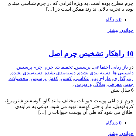
ح بوده است. به ویژه افرادی که در چرم شناسی مبتدی
تجربه بالایی ندارند ممکن است در […]
یشتر
یابی اجتماعی
,
پرسیس
,
تخفیفات
,
چرم
,
چرم پرسیس
,
ها
,
دسته بندی نشده
,
دسته‌بندی نشده
,
دسته‌بندی نشده
,
ی
,
طراح وب
,
عکاسی
,
کفش
,
کفش پرسیس
,
محصولات
رفی
,
وبلاگ
,
وردپرس
,
باغی پوست حیوانات مختلف مانند گاو، گوسفند، شترمرغ،
، مار و حتی کوسه! تهیه می شود. دباغی به فرآیندی
ی شود که طی آن پوست حیوانات را […]
یشتر