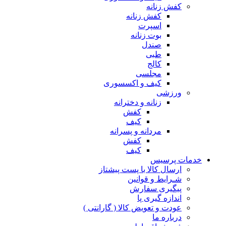
کفش زنانه
کفش زنانه
اسپرت
بوت زنانه
صندل
طبی
کالج
مجلسی
کیف و اکسسوری
ورزشی
زنانه و دخترانه
کفش
کیف
مردانه و پسرانه
کفش
کیف
مات پرسیس
ارسال کالا با پست پیشتاز
شـرایط و قوانین
پیگیری سفارش
اندازه گیری پا
عودت و تعویض کالا ( گارانتی )
درباره ما