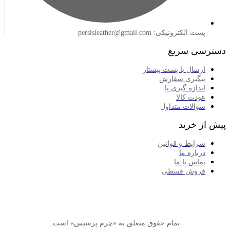
لکترونیکی: persisleather@gmail.com
 سریع
سال با پست پیشتاز
گیری سفارش
ازه گیری پا
دت کالا
الات متداول
خرید
ایط و قوانین
اره ما
اس با ما
وش قسطی
تمام حقوق متعلق به «چرم پرسیس» است.