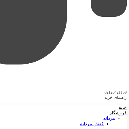
02128421139
راهنمای خرید
خانه
فروشگاه
مردانه
کفش مردانه