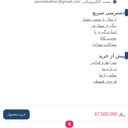
پست الکترونیکی: persisleather@gmail.com
دسترسی سریع
ارسال با پست پیشتاز
پیگیری سفارش
اندازه گیری پا
عودت کالا
سوالات متداول
پیش از خرید
شرایط و قوانین
درباره ما
تماس با ما
فروش قسطی
تمام حقوق متعلق به «چرم پرسیس» است.
67,500,000
خرید محصول
ریال
قوانین و شرایط
0
سوالات متداول