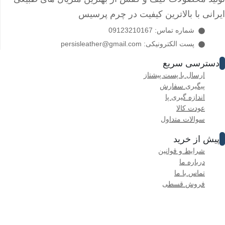
ایرانی با بالاترین کیفیت در چرم پرسیس
شماره تماس: 09123210167
پست الکترونیکی: persisleather@gmail.com
دسترسی سریع
ارسال با پست پیشتاز
پیگیری سفارش
اندازه گیری پا
عودت کالا
سوالات متداول
پیش از خرید
شرایط و قوانین
درباره ما
تماس با ما
فروش قسطی