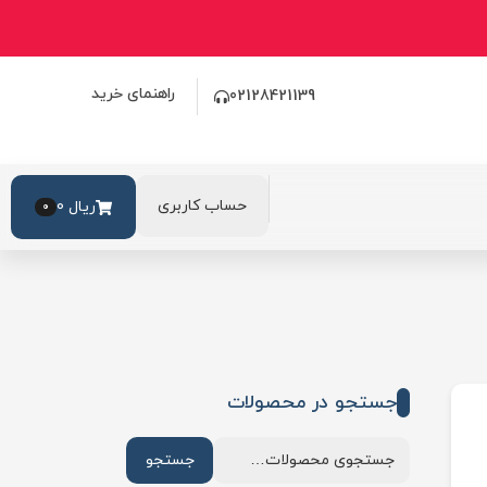
راهنمای خرید
02128421139
حساب کاربری
ریال
0
0
جستجو در محصولات
جستجو