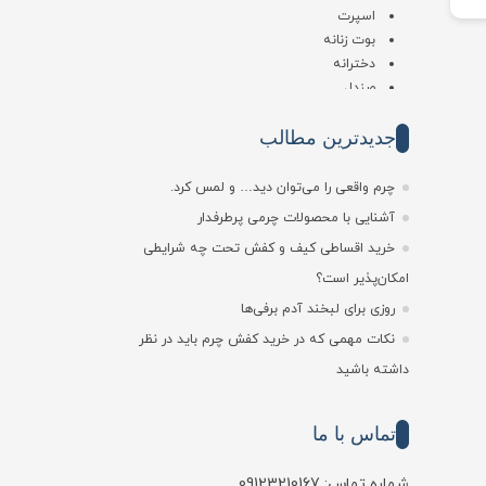
اسپرت
بوت زنانه
دخترانه
صندل
طبی
کالج
جدیدترین مطالب
کتانی
کفش زنانه
چرم واقعی را می‌توان دید… و لمس کرد.
کلاه و دستکش زنانه
آشنایی با محصولات چرمی پرطرفدار
کیف و اکسسوری
خرید اقساطی کیف و کفش تحت چه شرایطی
مجلسی
امکان‌پذیر است؟
لوازم کفش
روزی برای لبخند آدم برفی‌ها
مردانه
نکات مهمی که در خرید کفش چرم باید در نظر
اسپرت
داشته باشید
بوت
پسرانه
صندل
تماس با ما
طبی
کالج
شماره تماس: 09123210167