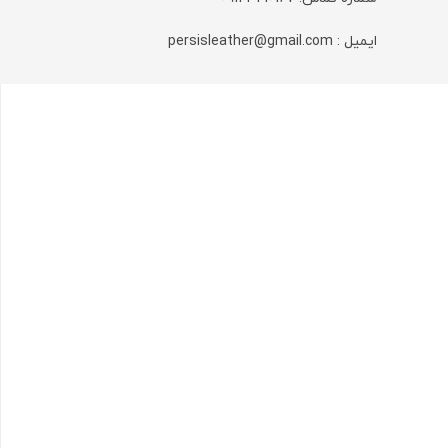
کتانی
کفش رسمی
ایمیل : persisleather@gmail.com
کفش مردانه
کلاه و دستکش مردانه
کلاسیک
کیف و اکسسوری
ورزشی
مردانه و پسرانه