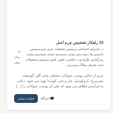
10 راهکار تشخیص چرم اصل
در
بازاریابی اجتماعی
,
پرسیس
,
تخفیفات
,
چرم
,
چرم پرسیس
,
6
دانستنی ها
,
دسته بندی نشده
,
دسته‌بندی نشده
,
دسته‌بندی نشده
,
سال
رمزگذاری
,
طراح وب
,
عکاسی
,
کفش
,
کفش پرسیس
,
محصولات
پیش
جدید
,
معرفی
,
وبلاگ
,
وردپرس
,
چرم از دباغی پوست حیوانات مختلف مانند گاو، گوسفند،
شترمرغ، کروکودیل، مار و حتی کوسه! تهیه می شود. دباغی
به فرآیندی اطلاق می شود که طی آن پوست حیوانات را […]
0 دیدگاه
خواندن بیشتر